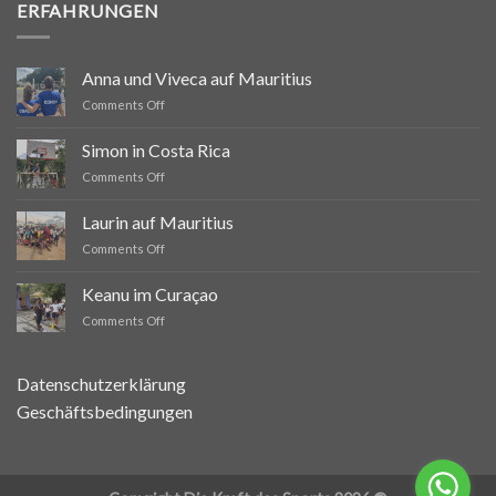
ERFAHRUNGEN
Anna und Viveca auf Mauritius
on
Comments Off
Anna
und
Simon in Costa Rica
Viveca
on
Comments Off
auf
Simon
Mauritius
in
Laurin auf Mauritius
Costa
on
Comments Off
Rica
Laurin
auf
Keanu im Curaçao
Mauritius
on
Comments Off
Keanu
im
Curaçao
Datenschutzerklärung
Geschäftsbedingungen