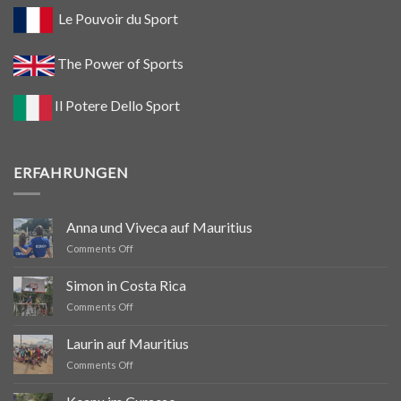
Le Pouvoir du Sport
The Power of Sports
Il Potere Dello Sport
ERFAHRUNGEN
Anna und Viveca auf Mauritius
on
Comments Off
Anna
und
Simon in Costa Rica
Viveca
on
Comments Off
auf
Simon
Mauritius
in
Laurin auf Mauritius
Costa
on
Comments Off
Rica
Laurin
auf