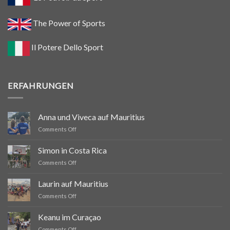
The Power of Sports
Il Potere Dello Sport
ERFAHRUNGEN
Anna und Viveca auf Mauritius
on
Comments Off
Anna
und
Simon in Costa Rica
Viveca
on
Comments Off
auf
Simon
Mauritius
in
Laurin auf Mauritius
Costa
on
Comments Off
Rica
Laurin
auf
Keanu im Curaçao
Mauritius
on
Comments Off