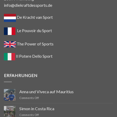
info@diekraftdessports.de
De Kracht van Sport
Le Pouvoir du Sport
The Power of Sports
Il Potere Dello Sport
ERFAHRUNGEN
Anna und Viveca auf Mauritius
on
Comments Off
Anna
und
Simon in Costa Rica
Viveca
on
Comments Off
auf