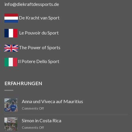
info@diekraftdessports.de
De Kracht van Sport
Le Pouvoir du Sport
The Power of Sports
Il Potere Dello Sport
ERFAHRUNGEN
Anna und Viveca auf Mauritius
on
Comments Off
Anna
und
Simon in Costa Rica
Viveca
on
Comments Off
auf