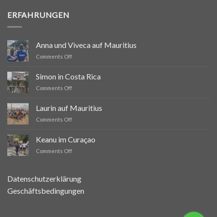
ERFAHRUNGEN
Anna und Viveca auf Mauritius
on
Comments Off
Anna
und
Simon in Costa Rica
Viveca
on
Comments Off
auf
Simon
Mauritius
in
Laurin auf Mauritius
Costa
on
Comments Off
Rica
Laurin
auf
Keanu im Curaçao
Mauritius
on
Comments Off
Keanu
im
Curaçao
Datenschutzerklärung
Geschäftsbedingungen