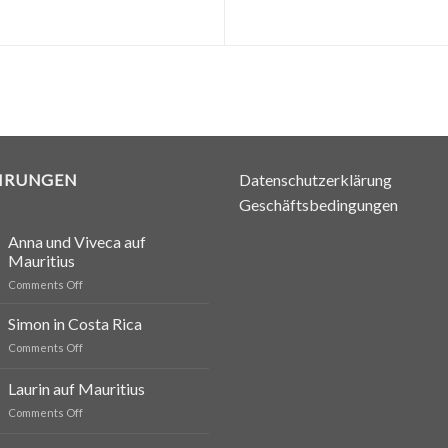
HRUNGEN
Datenschutzerklärung
Geschäftsbedingungen
Anna und Viveca auf
Mauritius
on
Comments Off
Anna
und
Simon in Costa Rica
Viveca
on
Comments Off
auf
Simon
Mauritius
in
Laurin auf Mauritius
Costa
on
Comments Off
Rica
Laurin
auf