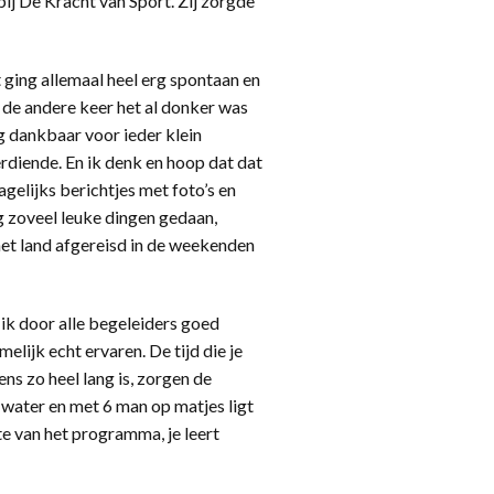
bij De Kracht van Sport. Zij zorgde
t ging allemaal heel erg spontaan en
l de andere keer het al donker was
g dankbaar voor ieder klein
erdiende. En ik denk en hoop dat dat
agelijks berichtjes met foto’s en
g zoveel leuke dingen gedaan,
het land afgereisd in de weekenden
 ik door alle begeleiders goed
lijk echt ervaren. De tijd die je
ns zo heel lang is, zorgen de
 water en met 6 man op matjes ligt
e van het programma, je leert