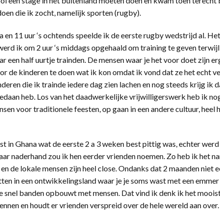
hool een stage in het buitenland moeten doen en kwam toen terecht 
doen die ik zocht, namelijk sporten (rugby).
a en 11 uur ‘s ochtends speelde ik de eerste rugby wedstrijd al. He
 werd ik om 2 uur ‘s middags opgehaald om training te geven terwij
een half uurtje trainden. De mensen waar je het voor doet zijn er
oor de kinderen te doen wat ik kon omdat ik vond dat ze het echt v
nderen die ik trainde iedere dag zien lachen en nog steeds krijg ik d
gedaan heb. Los van het daadwerkelijke vrijwilligerswerk heb ik no
en voor traditionele feesten, op gaan in een andere cultuur, heel 
st in Ghana wat de eerste 2 a 3 weken best pittig was, echter werd
ar naderhand zou ik hen eerder vrienden noemen. Zo heb ik het name
en de lokale mensen zijn heel close. Ondanks dat 2 maanden niet ee
tten in een ontwikkelingsland waar je je soms wast met een emmer
e snel banden opbouwt met mensen. Dat vind ik denk ik het mooist
nnen en houdt er vrienden verspreid over de hele wereld aan over.