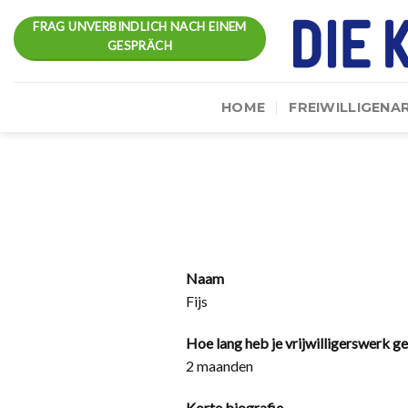
Skip
FRAG UNVERBINDLICH NACH EINEM
to
GESPRÄCH
content
HOME
FREIWILLIGENA
Naam
Fijs
Hoe lang heb je vrijwilligerswerk g
2 maanden
Korte biografie