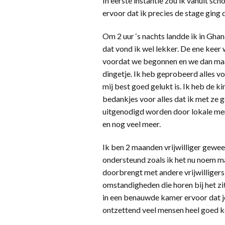
In eerste instantie zou ik vanuit sc
ervoor dat ik precies de stage ging 
Om 2 uur ‘s nachts landde ik in Ghan
dat vond ik wel lekker. De ene keer
voordat we begonnen en we dan maar 
dingetje. Ik heb geprobeerd alles v
mij best goed gelukt is. Ik heb de ki
bedankjes voor alles dat ik met ze 
uitgenodigd worden door lokale mens
en nog veel meer.
Ik ben 2 maanden vrijwilliger gewee
ondersteund zoals ik het nu noem ma
doorbrengt met andere vrijwilligers 
omstandigheden die horen bij het zi
in een benauwde kamer ervoor dat j
ontzettend veel mensen heel goed ke