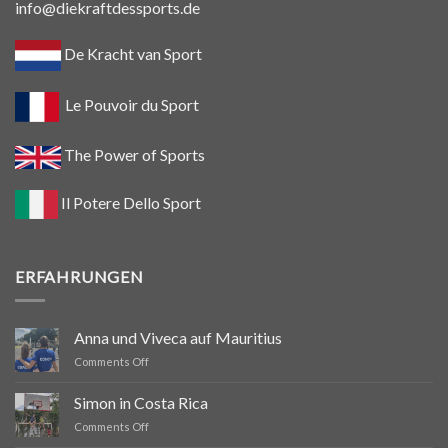
info@diekraftdessports.de
De Kracht van Sport
Le Pouvoir du Sport
The Power of Sports
Il Potere Dello Sport
ERFAHRUNGEN
Anna und Viveca auf Mauritius
on
Comments Off
Anna
und
Simon in Costa Rica
Viveca
on
Comments Off
auf
Simon
Mauritius