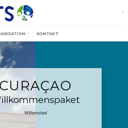
-
ANISATION
KONTAKT
CURAÇAO
illkommenspaket
Willemstad