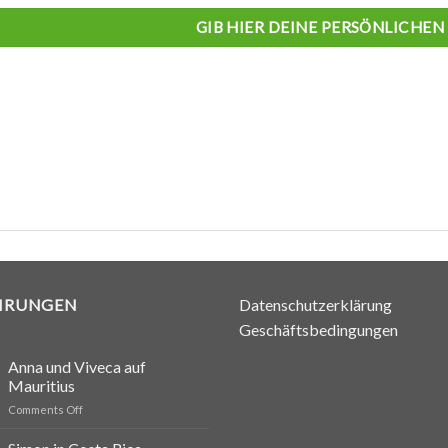
GIB HIER DEINE PERSÖNLICHEN
HRUNGEN
Datenschutzerklärung
Geschäftsbedingungen
Anna und Viveca auf
Mauritius
on
Comments Off
Anna
und