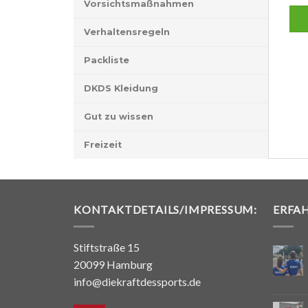
Vorsichtsmaßnahmen
Verhaltensregeln
Packliste
DKDS Kleidung
Gut zu wissen
Freizeit
KONTAKTDETAILS/IMPRESSUM:
ERFA
Stiftstraße 15
20099 Hamburg
info@diekraftdessports.de